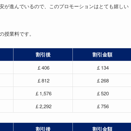
円安が進んでいるので、このプロモーションはとても嬉しい
合の授業料です。
割引後
割引金額
￡406
￡134
￡812
￡268
￡1,576
￡520
￡2,292
￡756
割引後
割引金額