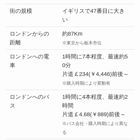
街の規模
イギリスで47番目に大き
い
ロンドンからの
約87Km
距離
※東京から栃木市位
ロンドンへの電
1時間に7本程度、最速約5
車
0分
片道￡234(￥4,446)前後～
※購入時期により変動有
ロンドンへのバ
1時間に4本程度、最速約2
ス
時間
片道￡4.68(￥889)前後～
※バス会社・購入時期により異な
る