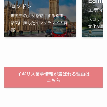
Edinb
ロンドン
エディ
世界中の人々を魅了する都市、
スコット
活気に満ちたイングランドの首
文化が息
都
イギリス留学情報が選ばれる理由は
こちら