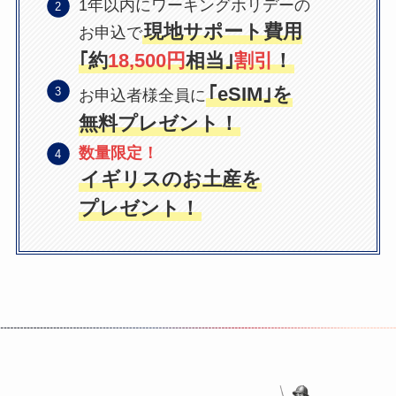
1年以内にワーキングホリデーの
現地サポート費用
お申込で
｢約
18,500円
相当｣
割引
！
｢eSIM｣を
お申込者様全員に
無料プレゼント！
数量限定！
イギリスのお土産を
プレゼント！