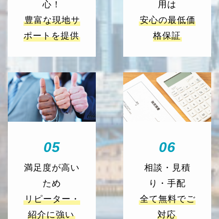
心！
用は
豊富な現地サ
安心の最低価
ポートを提供
格保証
05
06
満足度が高い
相談・見積
ため
り・手配
リピーター・
全て無料でご
紹介に強い
対応