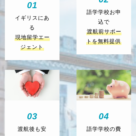
01
語学学校お申
イギリスにあ
込で
る
渡航前サポー
現地留学エー
トを無料提供
ジェント
03
04
渡航後も安
語学学校の費